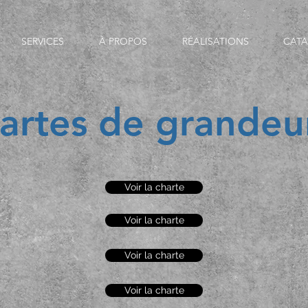
SERVICES
À PROPOS
RÉALISATIONS
CAT
artes de grandeu
Voir la charte
Voir la charte
Voir la charte
Voir la charte