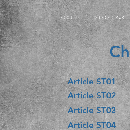
ACCUEIL
IDÉES CADEAUX
Ch
Article ST01
Article ST02
Article ST03
Article ST04