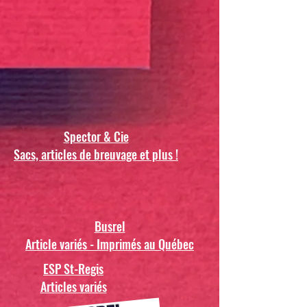
Spector & Cie
Sacs, articles de breuvage et plus !
Busrel
Article variés - Imprimés au Québec
ESP St-Regis
Articles variés