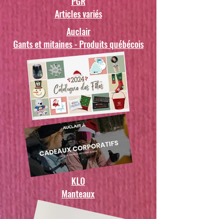
PGR
Articles variés
Auclair
Gants et mitaines - Produits québécois
KLO
Manteaux