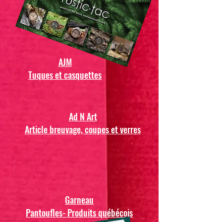
AJM
Tuques et casquettes
Ad N Art
Article breuvage, coupes et verres
Garneau
Pantoufles- Produits québécois