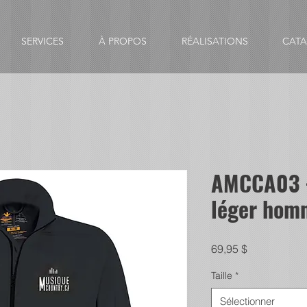
SERVICES
À PROPOS
RÉALISATIONS
CAT
AMCCA03 
léger hom
Prix
69,95 $
Taille
*
Sélectionner