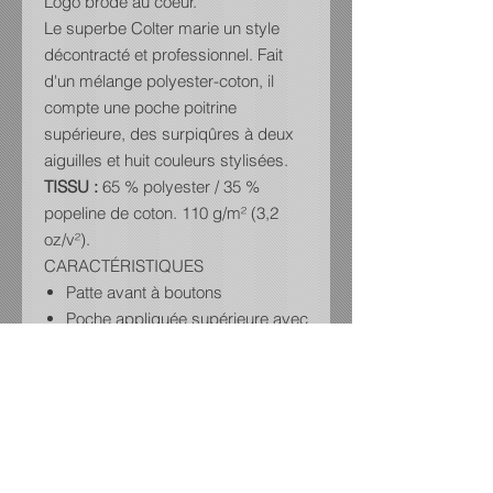
Logo brodé au coeur.
Le superbe Colter marie un style
décontracté et professionnel. Fait
d'un mélange polyester-coton, il
compte une poche poitrine
supérieure, des surpiqûres à deux
aiguilles et huit couleurs stylisées.
TISSU :
65 % polyester / 35 %
popeline de coton. 110 g/m² (3,2
oz/v²).
CARACTÉRISTIQUES
Patte avant à boutons
Poche appliquée supérieure avec
porte-stylos
Col chemisier boutonné
Affinez détail double surpiqûre
aiguille
Boutons teints de couleur
assortie