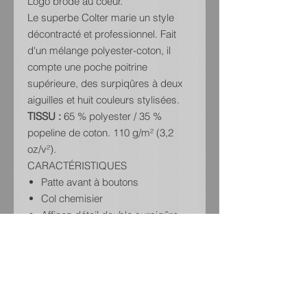
Logo brodé au coeur.
Le superbe Colter marie un style
décontracté et professionnel. Fait
d'un mélange polyester-coton, il
compte une poche poitrine
supérieure, des surpiqûres à deux
aiguilles et huit couleurs stylisées.
TISSU :
65 % polyester / 35 %
popeline de coton. 110 g/m² (3,2
oz/v²).
CARACTÉRISTIQUES
Patte avant à boutons
Col chemisier
Affinez détail double surpiqûre
aiguille
Boutons teints de couleur
assortie
Pinces arrière
Pinces avant