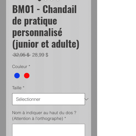
BM01 - Chandail
de pratique
personnalisé
(junior et adulte)
Prix
Prix
 32,95 $ 
28,99 $
original
promotionnel
Couleur
*
Taille
*
Nom à indiquer au haut du dos ?
(Attention à l'orthographe)
*