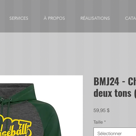
SERVICES
À PROPOS
RÉALISATIONS
CAT
BMJ24 - Ch
deux tons (
Prix
59,95 $
Taille
*
Sélectionner