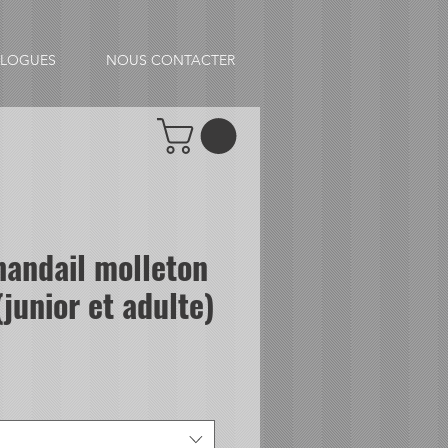
ALOGUES
NOUS CONTACTER
andail molleton
junior et adulte)