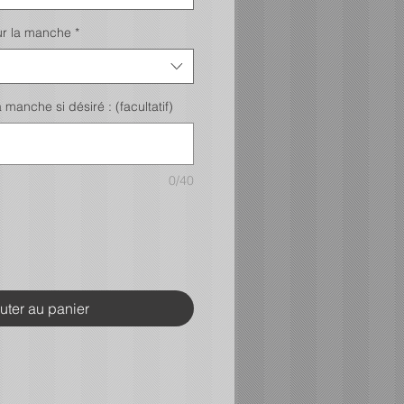
ur la manche
*
manche si désiré : (facultatif)
0/40
uter au panier