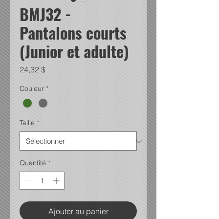
BMJ32 -
Pantalons courts
(Junior et adulte)
Prix
24,32 $
Couleur
*
Taille
*
Quantité
*
Ajouter au panier