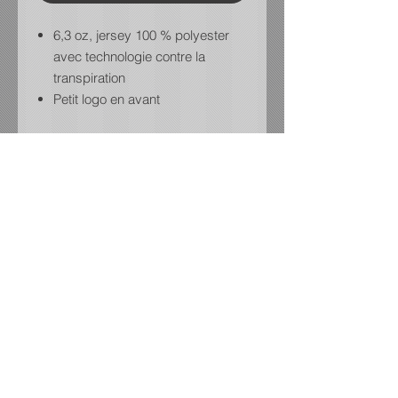
6,3 oz, jersey 100 % polyester
avec technologie contre la
transpiration
Petit logo en avant
CHARTES DES GRANDEURS:
Junior:
https://media.sanmarcanada.com/p
dfs/french/ATC_Y355.pdf
Adultes:
https://media.sanmarcanada.com/p
dfs/french/ATC_S355.pdf