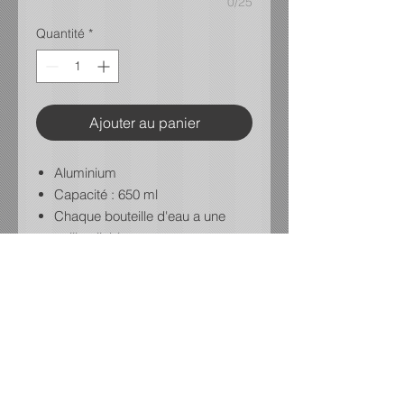
0/25
Quantité
*
Ajouter au panier
Aluminium
Capacité : 650 ml
Chaque bouteille d'eau a une
paille pliable pour une
consommation
facile et une poignée à emporter
partout avec vous.
Lavage à la main seulement.
Paille pliable
Personnalisée avec logo avant et
nom et numéro du joueur au