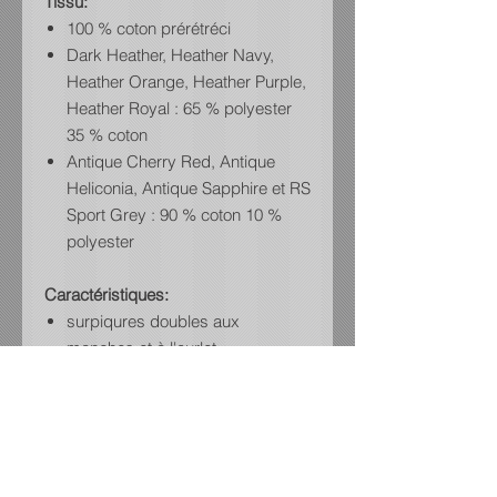
Tissu:
100 % coton prérétréci
Dark Heather, Heather Navy,
Heather Orange, Heather Purple,
Heather Royal : 65 % polyester
35 % coton
Antique Cherry Red, Antique
Heliconia, Antique Sapphire et RS
Sport Grey : 90 % coton 10 %
polyester
Caractéristiques:
surpiqures doubles aux
manches et à l'ourlet
ruban de renforcement d'épaule
à épaule
col en tricot côtelé
coutures latérales
Antiques et Sport Grey: 90 %