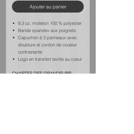
Ajouter au panier
9,3 oz, molleton 100 % polyester
Bande spandex aux poignets
Capuchon à 3 panneaux avec
doublure et cordon de couleur
contrastante
Logo en transfert textile au coeur
CHARTES DES GRANDEURS:
Junior:
https://media.sanmarcanada.com/p
dfs/french/ATC_Y2047.pdf
Adulte:
https://media.sanmarcanada.com/p
dfs/french/ATC_F2047.pdf