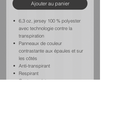
Ajouter au panier
6,3 oz, jersey 100 % polyester
avec technologie contre la
transpiration
Panneaux de couleur
contrastante aux épaules et sur
les côtés
Anti-transpirant
Respirant
Coutures plates
Logo au coeur et au dos en
impression.
CHARTE DE GRANDEURS:
https://media.sanmarcanada.com/p
dfs/french/ATC_S350.pdf