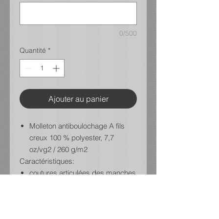
0/500
Quantité
*
Ajouter au panier
Molleton antiboulochage A fils
creux 100 % polyester, 7,7
oz/vg2 / 260 g/m2
Caractéristiques:
coutures articulées des manches
pour maximiser le mouvement
accès au port audio A l'intérieur
de la poche