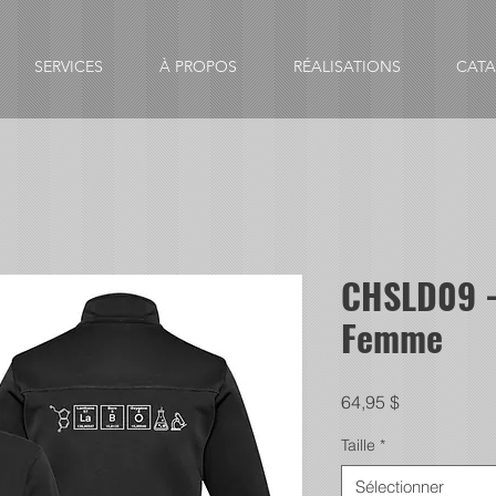
SERVICES
À PROPOS
RÉALISATIONS
CAT
CHSLD09 -
Femme
Prix
64,95 $
Taille
*
Sélectionner