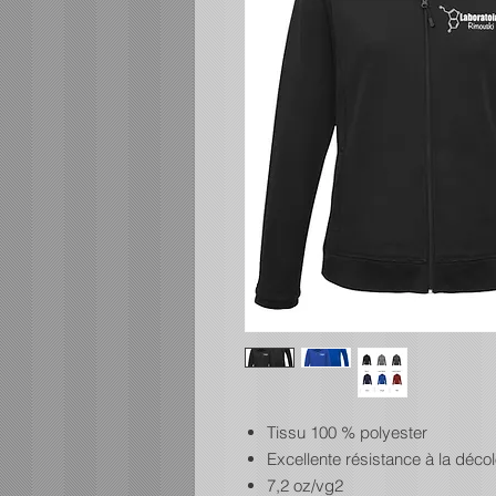
Tissu 100 % polyester
Excellente résistance à la décol
7,2 oz/vg2