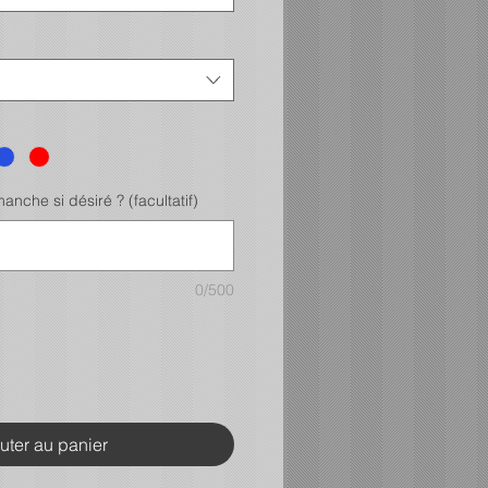
nche si désiré ? (facultatif)
0/500
uter au panier