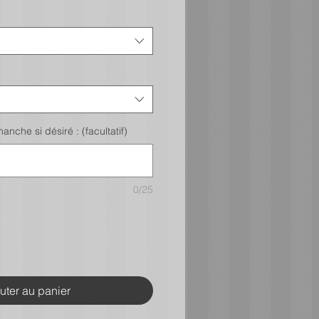
nche si désiré : (facultatif)
0/25
uter au panier