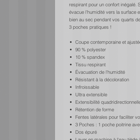
respirant pour un confort inégalé.
évacue l’humidité vers la surface 
bien au sec pendant vos quarts de 
3 poches pratiques !
Coupe contemporaine et ajustée
90 % polyester
10 % spandex
Tissu respirant
Évacuation de l'humidité
Résistant à la décoloration
Infroissable
Ultra extensible
Extensibilité quadridirectionnell
Rétention de forme
Fentes latérales pour faciliter
3 Poches : 1 poche poitrine av
Dos épuré
Laver en machine à l'eau tiède à