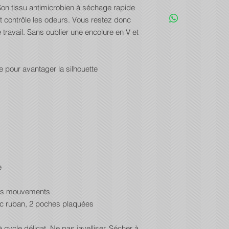
 Son tissu antimicrobien à séchage rapide
et contrôle les odeurs. Vous restez donc
travail. Sans oublier une encolure en V et
 pour avantager la silhouette
e
 vos mouvements
ec ruban, 2 poches plaquées
 cycle délicat. Ne pas javelliser. Sécher à