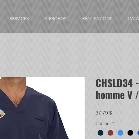
SERVICES
À PROPOS
RÉALISATIONS
CAT
CHSLD34 -
homme V /
Prix
37,79 $
Couleur
*