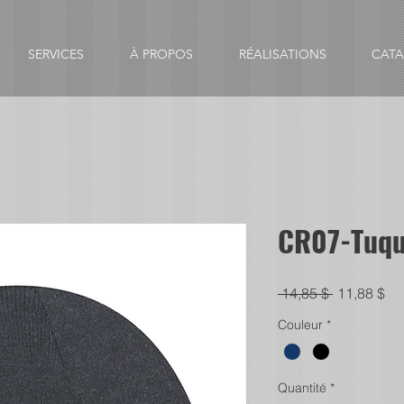
SERVICES
À PROPOS
RÉALISATIONS
CAT
CR07-Tuqu
Prix
Pri
 14,85 $ 
11,88 $
original
pr
Couleur
*
Quantité
*