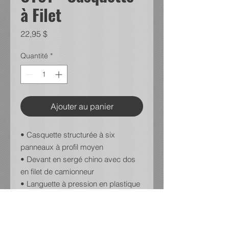
à Filet
Prix
22,95 $
Quantité
*
Ajouter au panier
• Casquette structurée à six
panneaux à profil moyen
• Devant en sergé chino avec dos
en filet de camionneur
• Languette à pression en plastique
réglable
Charbon et Lime avec logo en
broderie