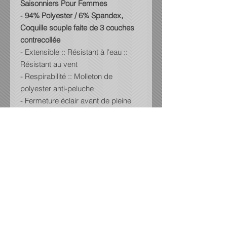
Saisonniers Pour Femmes
-
94% Polyester / 6% Spandex,
Coquille souple faite de 3 couches
contrecollée
- Extensible :: Résistant à l'eau ::
Résistant au vent
- Respirabilité :: Molleton de
polyester anti-peluche
- Fermeture éclair avant de pleine
longueur
- Deux poches latérales avec
fermeture éclair et une poche sur la
poitrine avec fermeture éclair~Deux
poches intérieures
- Fermeture en velcro ajustable aux
poignets~Cordon ajustable sur
l'ourlet