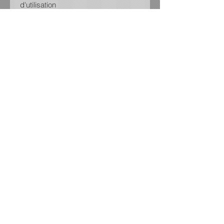
d'utilisation
Filtration bilatérales jusqu'à 94,6%
des particules aériennes
Certifié pour usage civil non-médical
"CE" : R2016/425
Filtre à couverture maximale
Possibilité d'acheter des filtres
additionnels (Contactez-nous :
jycdesign@globetrotter.net)
*Tous les masques et visières sont
non remboursables et non
échangeables.