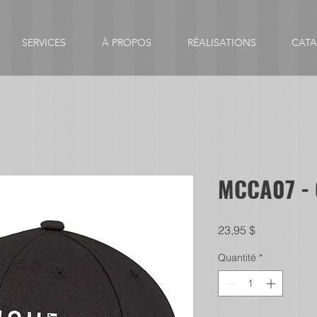
SERVICES
À PROPOS
RÉALISATIONS
CAT
MCCA07 - 
Prix
23,95 $
Quantité
*