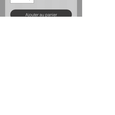
Ajouter au panier
Logo brodé au coeur.
Long sleeve solid shirt with
piping
Cotton/ polyester blend