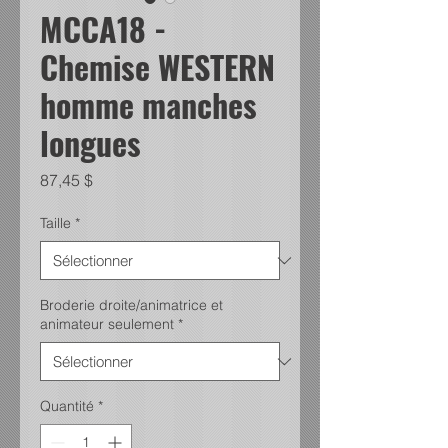
MCCA18 -
Chemise WESTERN
homme manches
longues
Prix
87,45 $
Taille
*
Broderie droite/animatrice et
animateur seulement
*
Quantité
*