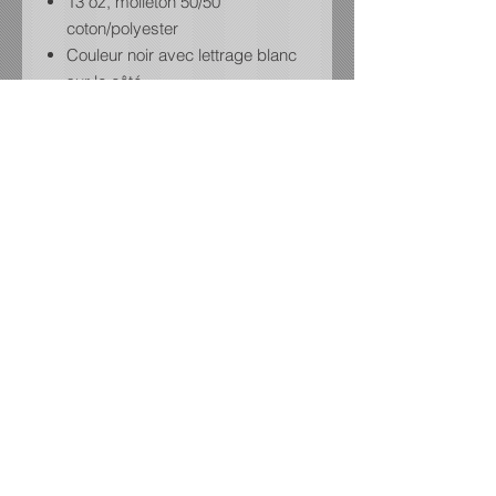
13 oz, molleton 50/50
coton/polyester
Couleur noir avec lettrage blanc
sur le côté
Fils compressés pour minimiser
le rétrécissement
Chevilles élastiques
Poches avant
Ceinture élastique avec cordon