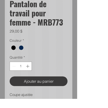
Pantalon de
travail pour
femme - MRB773
Prix
29,00 $
Couleur
*
Quantité
*
Ajouter au panier
Coupe ajustée
Taille basse
Twill 7,5 0z