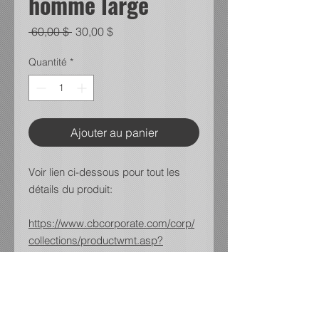
homme large
Prix
Prix
 60,00 $ 
30,00 $
original
promotionnel
Quantité
*
Ajouter au panier
Voir lien ci-dessous pour tout les
détails du produit:
https://www.cbcorporate.com/corp/
collections/productwmt.asp?
mat=MCK01161HYC&logo=&ct=