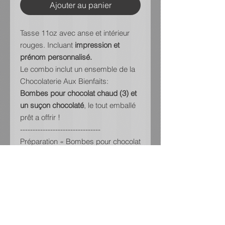
Ajouter au panier
Tasse 11oz avec anse et intérieur
rouges. Incluant
impression et
prénom personnalisé.
Le combo inclut un ensemble de la
Chocolaterie Aux Bienfaits:
Bombes pour chocolat chaud (3) et
un suçon chocolaté
, le tout emballé
prêt a offrir !
--------------------------------
Préparation « Bombes pour chocolat
chaud » :
Faites chauffer entre 8 et 12 oz de
lait. Plongez ensuite une bombe
dans le lait chaud, brassez et le tour
jouer! Vous n’avez plus qu’à